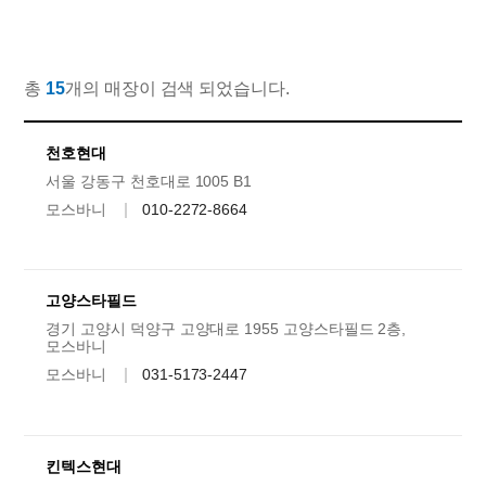
총
15
개의 매장이 검색 되었습니다.
천호현대
서울 강동구 천호대로 1005 B1
모스바니
010-2272-8664
고양스타필드
경기 고양시 덕양구 고양대로 1955 고양스타필드 2층,
모스바니
모스바니
031-5173-2447
킨텍스현대